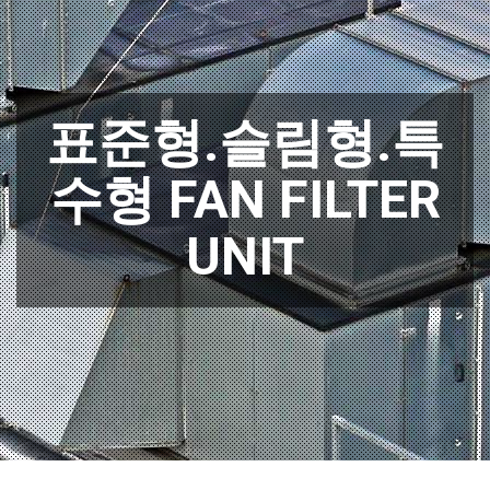
표준형.슬림형.특
수형 FAN FILTER
UNIT