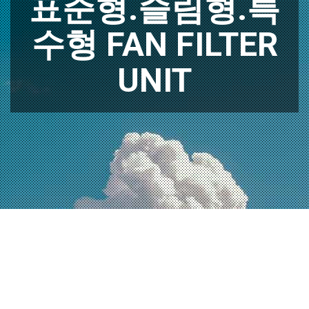
표준형.슬림형.특
수형 FAN FILTER
UNIT