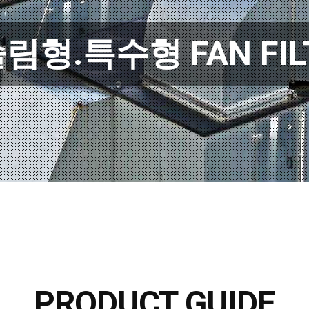
형.특수형 FAN FILT
PRODUCT GUIDE