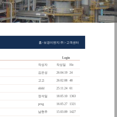
홈>보경이엔지(주)>고객센터