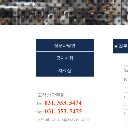
질문과답변
질문
▣
공지사항
자료실
고객상담전화
031. 353. 5474
Tel :
031. 353. 5475
fax :
E-Mail : bk25kj@naver.com