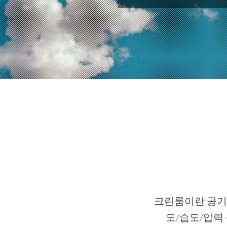
크린룸이란 공기
도/습도/압력