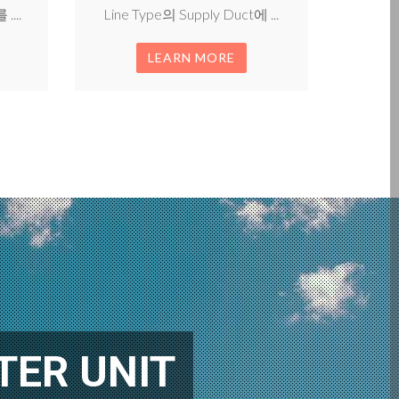
...
Line Type의 Supply Duct에 ...
LEARN MORE
ER UNIT