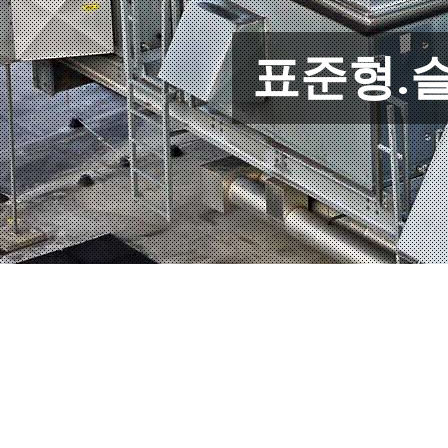
표준형.슬림