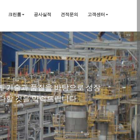
크린룸
공사실적
견적문의
고객센터
께 기술과 품질을 바탕으로 성장
보경이
다할 것을 약속드립니다.