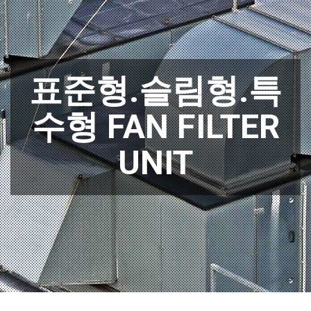
표준형.슬림형.특
수형 FAN FILTER
UNIT