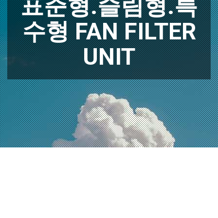
표준형.슬림형.특
수형 FAN FILTER
UNIT